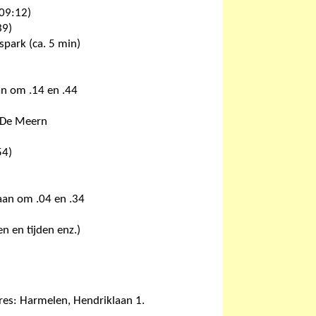
 09:12)
39)
park (ca. 5 min)
aan om .14 en .44
a De Meern
54)
laan om .04 en .34
n en tijden enz.)
res: Harmelen, Hendriklaan 1.