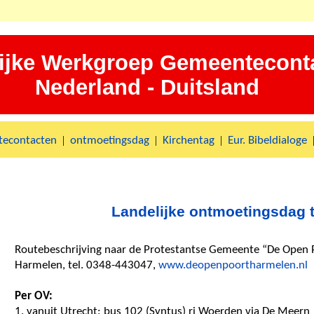
ijke Werkgroep Gemeentecont
Nederland - Duitsland
|
|
|
econtacten
ontmoetingsdag
Kirchentag
Eur. Bibeldialoge
Landelijke ontmoetingsdag 
Routebeschrijving naar de Protestantse Gemeente “De Open P
Harmelen, tel. 0348-443047,
www.deopenpoortharmelen.nl
Per OV:
1. vanuit Utrecht: bus 102 (Syntus) ri Woerden via De Meern