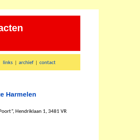
acten
|
|
|
links
archief
contact
te Harmelen
oort”, Hendriklaan 1, 3481 VR