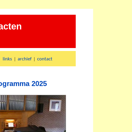
acten
|
|
|
links
archief
contact
rogramma 2025