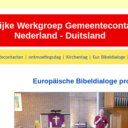
ijke Werkgroep Gemeentecont
Nederland - Duitsland
|
|
|
econtacten
ontmoetingsdag
Kirchentag
Eur. Bibeldialoge
Europäische Bibeldialoge p