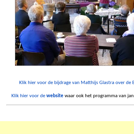
Klik hier voor de bijdrage van Matthijs Glastra over de 
Klik hier voor de
website
waar ook het programma van janua