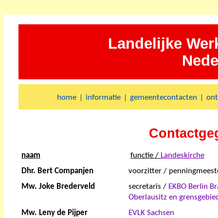
Landelijke We
Nede
|
|
|
home
informatie
gemeentecontacten
on
Contactge
naam
functie /
Landeskirche
Dhr. Bert Companjen
voorzitter / penningmeest
Mw. Joke Brederveld
secretaris /
EKBO Berlin B
Oberlausitz en grensgebie
Mw. Leny de Pijper
EVLK Sachsen